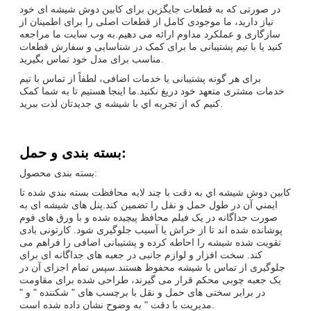
در صورتی که به قطعات جایگزین برای کابین دوش شیشه ای خود
نیاز دارید، ما موجودی کامل از قطعات اصلی را برای اطمینان از
سازگاری و عملکرد مداوم ارائه می دهیم.به وب سایت ما مراجعه
کنید یا با تیم پشتیبانی ما برای کمک در شناسایی و سفارش قطعات
مناسب برای مدل خود تماس بگیرید.
برای هر گونه پشتیبانی یا خدمات اضافی، لطفاً از تماس با تیم
خدمات مشتری متعهد خود دریغ نکنید.ما اينجا هستيم تا به شما کمک
کنيم که از تجربه اي با شيشه ي جديدتان لذت ببريد.
بسته بندی و حمل:
بسته بندی محصول:
کابين دوش شيشه اي به دقت با چند لايه محافظت بسته بندي شده تا
ايمني آن در طول حمل و نقل را تضمین کند.پنل های شیشه ای به
صورت جداگانه در یک فیلم محافظ پیچیده شده و با ورق های فوم
پوشانده شده اند تا از خراش یا آسیب جلوگیری شود. کارتونی بادی
تقویت شده شیشه را احاطه کرده و پشتیبانی اضافی را فراهم می
کند. سخت افزار و لوازم جانبی در جعبه های جداگانه ای برای
جلوگیری از تماس با شیشه محفوظ هستند.سپس تمام اجزای آن در
یک جعبه چوبی محکم قرار می گیرند، طراحی شده برای مقاومت
در برابر سختی های حمل و نقل با برچسب های " شکننده " و "
مدیریت با دقت " به وضوح نشان داده شده است.