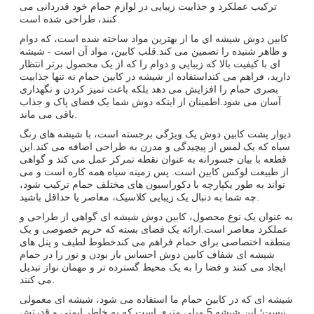
ترکیب عملکرد و جذابیت زیبایی در لوازم حمام خود قدردانی می
کنند، طراحی شده است.
کابين دوش شيشه اي ما از بهترين مواد ساخته شده است، که دوام
و ظاهر شنيده را تضمین می کند.قلب کابین، مواد آن است - شیشه
ای با کیفیت بالا که زیبایی و دوام را که از یک محصول برتر انتظار
دارید، فراهم می کنداستفاده از شیشه در کابین حمام نه تنها جذابیت
بصری حمام را افزایش می دهد بلکه باعث تمیز کردن و نگهداری
آسان می شود.اطمینان از اینکه دوش شما یک فضای پاک و جذاب
باقی می ماند.
دیوار پشت کابین دوش یک ویژگی برجسته است، با شیشه های رنگ
سیاه که یک لمس از پیچیدگی و مدرن به طراحی اضافه می کند.این
قطعه با بیان جسورانه به عنوان نقطه تمرکز عمل می کند و گواهی
از طبیعت لوکس کابین است. پس زمینه سیاه همه کاره است و می
تواند به طور یکپارچه با دکوراسیون های مختلف حمام ترکیب شود،
چه شما به دنبال یک زیبایی کلاسیک، معاصر یا حداقل باشید.
به عنوان یک نوع محصول، کابین دوش شیشه ای گواهی از طراحی و
عملکرد معاصر است.ارائه یک فضای بسته که حریم خصوصی و یک
منطقه اختصاصی برای حمام فراهم می کندخطوط لطیف و پنل های
شیشه ای شفاف کابین دوش احساس باز بودن و نور را در حمام
ایجاد می کنند و فضا را به یک محیط گسترده تر و مهمان نواز تبدیل
می کنند.
شیشه ای که در کابین حمام ما استفاده می شود، شیشه ای معمولی
نیست؛ این شیشه 5 میلی متری است که به خاطر ایمنی و قدرتش