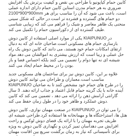
کابين حمام کياپونيو با طراحي بي نقص و کيفيت برترش يک افزايش
ضروري به هر حمام مدرن استاین کابین حمام دارای اندازه عملی
900*900*2100mm است، باعث می شود که آن را مناسب برای هر
دو حمام های گسترده و فشرده تر است.در حالی که شکل سینی
منحنی یک ظاهر معاصر و شیک را فراهم می کند که زیبایی شناسی
طیف گسترده ای از دکوراسیون حمام را تکمیل می کند.
یکی از موارد اصلی استفاده از کابین دوش KIAIPUNUO در
بازسازی حمام های مسکونی است.صاحبان خانه ای که به دنبال
ارتقای امکانات حمام خود هستند، می دانند که کابین دوش یک راه
حل عملی و زیبا است که ارزش بیشتری به اموالشان می دهد.مواد
شیشه ای نه تنها دوام را تضمین می کنند بلکه احساس فضا و باز
بودن را در محیط حمام ایجاد می کنند.
علاوه بر این، کابین دوش نیز برای ساختمان های مسکونی جدید
مناسب است.معماران و طراحان می توانند کابین دوش
KIAIPUNUO را در طرح های حمام خود مشخص کنند تا به صاحبان
آینده خانه با یک گزینه حمام قابل اعتماد و جذاب ارائه دهند. 3 سال
گارانتی آرامش ذهن را ارائه می دهد ، تضمین می کند که کابین
دوش عملکرد و ظاهر خود را در طول زمان حفظ می کند.
در صنعت مهمان نوازی، کابین دوش KIAIPUNUO را می توان در
هتل ها، استراحتگاه ها و مهمانخانه ها استفاده کرد.طراحی شیشه ای
ظریف تجربه مهمان را با ارائه یک فضای دوش لوکس و راحت
افزایش می دهدآسان تمیز کردن و نگهداری کابین دوش به ویژه
برای تأسیساتی که نیاز به زمان برگشت سریع بین اقامت مهمان