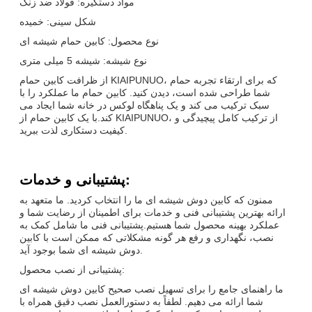
مواد دستگیره: فولاد ضد زنگ
شکل سینی: خمیده
نوع محصول: کابین حمام شیشه ای
نوع شیشه: شیشه 5 میلی متری
از ظرافت کابین حمام KIAIPUNUO، که برای ارتقاء تجربه حمام
شما طراحی شده است، دیدن کنید. کابین حمام ما عملکرد را با
سبک ترکیب می کند و یک پناهگاه لوکس در خانه شما ایجاد می
کند.با یک کابین حمام از KIAIPUNUO، از ترکیب کامل پیچیدگی و
کیفیت دستکاری لذت ببرید.
پشتیبانی و خدمات:
ممنون که کابین دوش شیشه ای ما را انتخاب کردید. ما متعهد به
ارائه بهترین پشتیبانی فنی و خدمات برای اطمینان از رضایت شما و
عملکرد بهینه محصول شما هستیم.پشتیبانی فنی ما شامل کمک به
نصب، نگهداری و رفع هر گونه مشکلاتی که ممکن است با کابین
دوش شیشه ای شما بوجود آید.
پیام بگذارید
پشتیبانی از نصب محصول:
ما راهنمای جامع را برای تسهیل نصب صحیح کابین دوش شیشه ای
 زودی با شما تماس خواهیم گرفت
شما ارائه می دهیم. لطفاً به دستورالعمل نصب دقیق همراه با