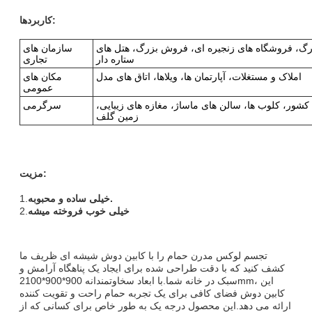
کاربردها:
رگ، فروشگاه های زنجیره ای، فروش بزرگ، هتل های
سازمان های
ستاره دار
تجاری
املاک و مستغلات، آپارتمان ها، ویلاها، اتاق های مدل
مکان های
عمومی
ور، کلوب ها، سالن های ماساژ، مغازه های زیبایی،
سرگرمی
زمین گلف
مزیت:
خیلی ساده و محبوبه.
1.
خیلی خوب فروخته میشه
2.
تجسم لوکس مدرن حمام را با کابین دوش شیشه ای ظریف ما
کشف کنید که با دقت طراحی شده برای ایجاد یک پناهگاه آرامش و
سبک در خانه شما.با ابعاد سخاوتمندانه 900*900*2100mm، این
کابین دوش فضای کافی برای یک تجربه حمام راحت و تقویت کننده
ارائه می دهد.این محصول درجه یک به طور خاص برای کسانی که از