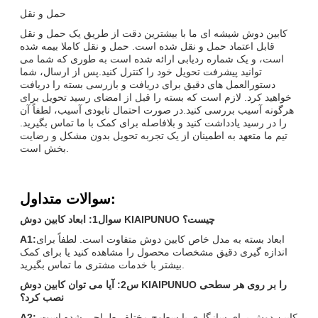
حمل و نقل
کابین دوش شیشه ای ما با بیشترین دقت از طریق یک حمل و نقل
قابل اعتماد حمل و نقل شده است. حمل و نقل کاملا بیمه شده
است، و یک شماره ردیابی ارائه شده است به طوری که شما می
توانید پیشرفت تحویل خود را کنترل کنید.پس از ارسال، شما
دستورالعمل های دقیق برای دریافت و بازرسی بسته را دریافت
خواهید کرد. لازم است که بسته را قبل از امضای رسید تحویل برای
هرگونه آسیب بررسی کنید.در صورت احتمال نابودی آسیب، لطفاً آن
را در رسید یادداشت کنید و بلافاصله برای کمک با ما تماس بگیرید.
تیم ما متعهد به اطمینان از یک تجربه تحویل بدون مشکل و رضایت
بخش است.
سوالات متداول:
سوال1: ابعاد کابین دوش KIAIPUNUO چیست؟
ابعاد بسته به مدل خاص کابین دوش متفاوت است. لطفاً برای
A1:
اندازه گیری دقیق مشخصات محصول را مشاهده کنید یا برای کمک
بیشتر با خدمات مشتری ما تماس بگیرید.
س2: آیا می توان کابین دوش KIAIPUNUO را بر روی هر سطحی
نصب کرد؟
کابین دوش برای سازگاری با سطوح مختلف طراحی شده است،
A2: