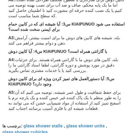
اما ما یک پایه محکم، صاف و ضد آب برای نصب بهینه توصیه می
کنیم.با یک نصب کننده حرفه ای مشورت کنید تا اطمینان حاصل کنید
که سطح شما مناسب است.
س3: آیا شیشه ای که در کابین حمام KIAIPUNUO استفاده می شود
برای ایمنی سخت شده است؟
بله، شیشه های کابین های دوش ما برای امنیت بیشتر، آرامش
A3:
ذهن و دوام بیشتر فراهم می کنند.
س4: آیا کابین دوش KIAIPUNUO با گارانتی همراه است؟
بله، کابین های دوش ما با گارانتی همراه هستند. برای جزئیات
A4:
دقیق در مورد پوشش و دوره گارانتی، لطفا اسناد گارانتی ما را
بررسی کنید یا با خدمات مشتری تماس بگیرید.
س5: آیا دستورالعمل های تمیز کردن ویژه ای برای کابین دوش
KIAIPUNUO وجود دارد؟
برای حفظ شفافیت و طول عمر شیشه، توصیه می کنیم که آن
A5:
را به طور منظم با یک پاک کننده غیر خیس کننده و یک پارچه نرم یا
اسفنج تمیز کنید.از استفاده از مواد شیمیایی خشن که می توانند به
قطعات شیشه ای یا فلزی آسیب برسانند اجتناب کنید.
glass shower stalls
glass shower units
,
,
برچسب ها:
glass shower cubicles