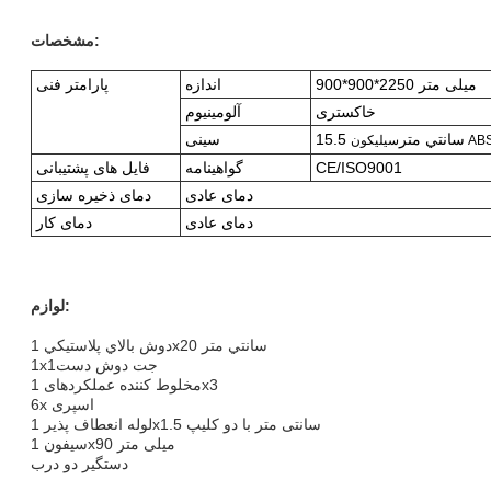
مشخصات:
900*900*2250 میلی متر
اندازه
پارامتر فنی
خاکستری
آلومینیوم
15.5 سانتي متر
سینی
CE/ISO9001
گواهینامه
فایل های پشتیبانی
دمای عادی
دمای ذخیره سازی
دمای عادی
دمای کار
لوازم:
دوش بالاي پلاستیکي 1x20 سانتي متر
1x1جت دوش دست
مخلوط کننده عملکردهای 1x3
6x اسپری
لوله انعطاف پذیر 1x1.5 سانتی متر با دو کلیپ
سیفون 1x90 میلی متر
دستگير دو درب