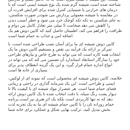
شناخته شده است.شیشه گرم شده یک نوع شیشه ایمنی است که با
درمان های حرارتی یا شیمیایی کنترل شده برای افزایش قدرت آن
در مقایسه با شیشه معمولی پردازش می شوددر صورت شکستن،
به جای شکستن به تکه تکه کوچک خرد می شود و خطر آسیب دیدن
را کاهش می دهد.ضخامت 5 میلی متر تعادل کامل بین دوام و
ظرافت را فراهم می کند، اطمینان حاصل کنید که کابین دوش هم یک
اضافه امن و جذاب به حمام شما است.
کابین دوش شیشه ای ما برای آسان نصب طراحی شده است، با
تمرکز بر ارائه یک فرآیند بی نقص و مستقیم.کابین دوش ما یک
انتخاب همه کاره است که می تواند به طرح خاص و نیازهای طراحی
خود را سازگار استابعاد استاندارد آن تضمین می کند که می تواند در
انواع اندازه حمام قرار گیرد، و این یک گزینه انعطاف پذیر برای
بسیاری از خانه ها است.
خلاصه، کابین دوش شیشه ای محصولی است که نمونه ای از لوکس،
ایمنی و طراحی است. این یک سرمایه گذاری در راحتی و زیبایی
فضای حمام شما است. هر عنصراز مواد شیشه ای با کیفیت بالا تا
دیوار پشت رنگ سیاه، با دقت انتخاب شده تا یک کابین دوش ارائه
دهد که نه تنها کاربردی است بلکه یک اثر هنری نیز است.برنامه
حمام روزانه تان را با کابین حمام شیشه ای ما به یک تجربه لذت
بخش تبدیل کنید، ترکیب نهایی شکل و عملکرد برای خانه شما.