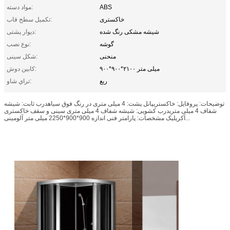
ABS
مواد دسته:
خاکستری
تکمیل سطح قاب:
شیشه مشکی رنگ شده
دیوار پشتی:
گوشه
نوع نصب:
منحنی
شکل سینی:
۹۰۰*۹۰۰*۲۱۰۰ میلی متر
کابین دوش:
ربع
تراي شاو:
توضیحات: پروفایل: خاکستریپانل پشت: 4 میلی متری در رنگ فوق سیاهدرب ثابت: شیشه
شفاف 4 میلی متریدرب کشویی: شیشه شفاف 4 میلی متری سینی و سقف خاکستری
آکریلیک مشخصات: پارامتر فنی اندازه 900*900*2250 میلی متر آلومینی...