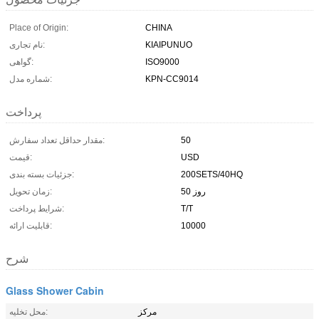
Place of Origin:
CHINA
KIAIPUNUO
نام تجاری:
ISO9000
گواهی:
KPN-CC9014
شماره مدل:
پرداخت
50
مقدار حداقل تعداد سفارش:
USD
قیمت:
200SETS/40HQ
جزئیات بسته بندی:
50 روز
زمان تحویل:
T/T
شرایط پرداخت:
10000
قابلیت ارائه:
شرح
Glass Shower Cabin
مرکز
محل تخلیه: