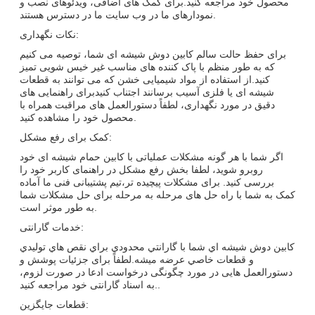
محصول خود مراجعه کنید.برای کمک های اضافی، ویدئوهای نصب و
نمودارهای ما در وب سایت ما در دسترس هستند.
نکات نگهداری:
برای حفظ حالت سالم کابین دوش شیشه ای شما، توصیه می کنیم
که به طور منظم با پاک کننده های مناسب غیر خیس شویی تمیز
کنید.از استفاده از مواد شیمیایی خشن که می توانند به قطعات
شیشه ای یا فلزی آسیب برسانند اجتناب کنیدبرای راهنمایی های
دقیق در مورد نگهداری، لطفاً دستورالعمل های مراقبت همراه با
محصول خود را مشاهده کنید.
کمک برای رفع مشکل:
اگر شما با هر گونه مشکلات عملیاتی با کابین حمام شیشه ای خود
روبرو شوید، لطفا بخش رفع مشکل در راهنمای کاربر خود را
بررسی کنید. برای مشکلات پیچیده تر،تیم پشتیبانی فنی ما آماده
کمک به شما با راه حل های مرحله به مرحله برای حل مشکلات شما
به طور موثر است.
خدمات گارانتی:
ارسال
کابين دوش شيشه اي شما با گارانتي محدودي براي نقص هاي توليدي
و قطعات خاصي عرضه ميشه.لطفاً برای جزئیات پوشش و
دستورالعمل هایی در مورد چگونگی درخواست ادعا در صورت لزوم،
به اسناد گارانتی خود مراجعه کنید..
قطعات جایگزین: